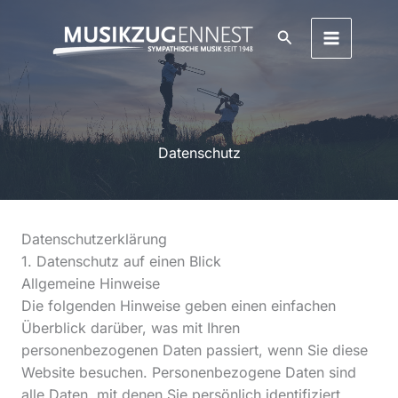
Zum
Inhalt
Suchen
springen
Datenschutz
Datenschutz­erklärung
1. Datenschutz auf einen Blick
Allgemeine Hinweise
Die folgenden Hinweise geben einen einfachen
Überblick darüber, was mit Ihren
personenbezogenen Daten passiert, wenn Sie diese
Website besuchen. Personenbezogene Daten sind
alle Daten, mit denen Sie persönlich identifiziert