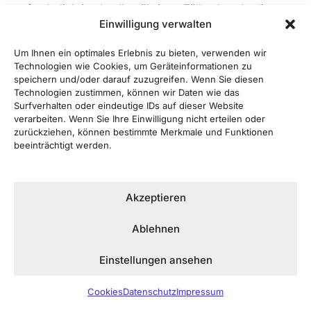
erforderlich ist. In allen übrigen Fällen beruht die
Einwilligung verwalten
Verarbeitung auf unserem berechtigten Interesse an
der effektiven Bearbeitung der an uns gerichteten
Um Ihnen ein optimales Erlebnis zu bieten, verwenden wir
Anfragen (Art. 6 Abs. 1 lit. f DSGVO) oder auf Ihrer
Technologien wie Cookies, um Geräteinformationen zu
Einwilligung (Art. 6 Abs. 1 lit. a DSGVO) sofern diese
speichern und/oder darauf zuzugreifen. Wenn Sie diesen
Technologien zustimmen, können wir Daten wie das
abgefragt wurde; die Einwilligung ist jederzeit
Surfverhalten oder eindeutige IDs auf dieser Website
widerrufbar.
verarbeiten. Wenn Sie Ihre Einwilligung nicht erteilen oder
zurückziehen, können bestimmte Merkmale und Funktionen
beeinträchtigt werden.
Die von Ihnen an uns per Kontaktanfragen
übersandten Daten verbleiben bei uns, bis Sie uns
zur Löschung auffordern, Ihre Einwilligung zur
Akzeptieren
Speicherung widerrufen oder der Zweck für die
Datenspeicherung entfällt (z. B. nach
Ablehnen
abgeschlossener Bearbeitung Ihres Anliegens).
Zwingende gesetzliche Bestimmungen –
Einstellungen ansehen
insbesondere gesetzliche Aufbewahrungsfristen –
bleiben unberührt.
Cookies
Datenschutz
Impressum