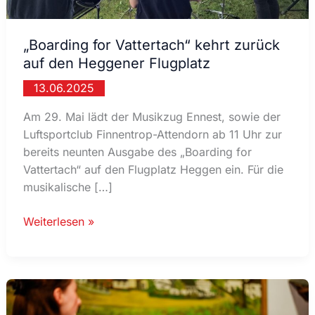
„Boarding for Vattertach“ kehrt zurück
auf den Heggener Flugplatz
13.06.2025
Am 29. Mai lädt der Musikzug Ennest, sowie der
Luftsportclub Finnentrop-Attendorn ab 11 Uhr zur
bereits neunten Ausgabe des „Boarding for
Vattertach“ auf den Flugplatz Heggen ein. Für die
musikalische […]
„Boarding
Weiterlesen »
for
Vattertach“
kehrt
zurück
auf