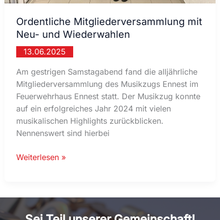
Ordentliche Mitgliederversammlung mit
Neu- und Wiederwahlen
13.06.2025
Am gestrigen Samstagabend fand die alljährliche
Mitgliederversammlung des Musikzugs Ennest im
Feuerwehrhaus Ennest statt. Der Musikzug konnte
auf ein erfolgreiches Jahr 2024 mit vielen
musikalischen Highlights zurückblicken.
Nennenswert sind hierbei
Ordentliche
Weiterlesen »
Mitgliederversammlung
mit
Neu-
und
Sei Teil unserer Gemeinschaft!
Wiederwahlen